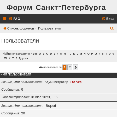
Форум Санкт-Петербурга
FAQ
Вход
П
Список форумов
Пользователи
о
Пользователи
и
с
Найти пользователя
•
Все
A
B
C
D
E
F
G
H
I
J
K
L
M
N
O
P
Q
R
S
T
U
V
к
W
X
Y
Z
Другая
44 пользователя
1
2
След.
ИМЯ ПОЛЬЗОВАТЕЛЯ
Звание, Имя пользователя
Администратор
Stonks
Сообщения
8
Зарегистрирован
18 июл 2023, 10:19
Звание, Имя пользователя
Rupert
Сообщения
20