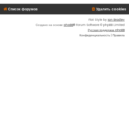
Список форумов
Удалить cookies
Flat Style by
Ian Bradley
Создано на основе
phpBB
® Forum Software © phpBB Limited
Русская поддержка phpBB
Конфиденциальность
|
Правила