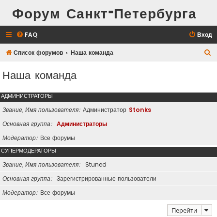
Форум Санкт-Петербурга
FAQ
Вход
П
Список форумов
Наша команда
о
Наша команда
и
с
АДМИНИСТРАТОРЫ
к
Звание, Имя пользователя
Администратор
Stonks
Основная группа
Администраторы
Модератор
Все форумы
СУПЕРМОДЕРАТОРЫ
Звание, Имя пользователя
Stuned
Основная группа
Зарегистрированные пользователи
Модератор
Все форумы
Перейти