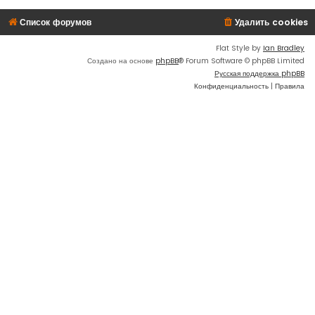
Список форумов
Удалить cookies
Flat Style by
Ian Bradley
Создано на основе
phpBB
® Forum Software © phpBB Limited
Русская поддержка phpBB
Конфиденциальность
|
Правила