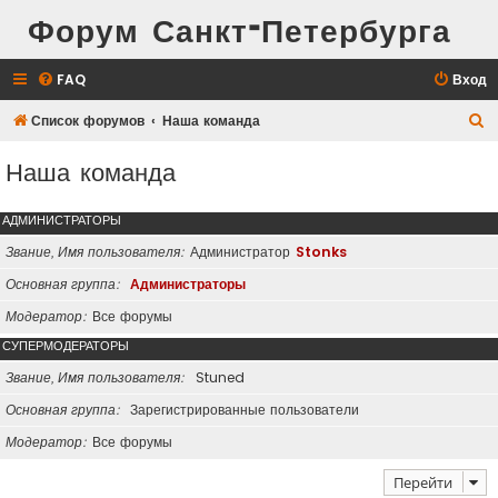
Форум Санкт-Петербурга
FAQ
Вход
П
Список форумов
Наша команда
о
Наша команда
и
с
АДМИНИСТРАТОРЫ
к
Звание, Имя пользователя
Администратор
Stonks
Основная группа
Администраторы
Модератор
Все форумы
СУПЕРМОДЕРАТОРЫ
Звание, Имя пользователя
Stuned
Основная группа
Зарегистрированные пользователи
Модератор
Все форумы
Перейти