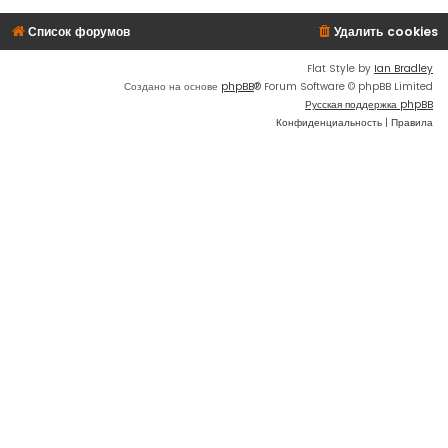
Список форумов
Удалить cookies
Flat Style by
Ian Bradley
Создано на основе
phpBB
® Forum Software © phpBB Limited
Русская поддержка phpBB
Конфиденциальность
|
Правила