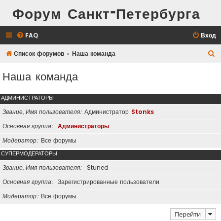
Форум Санкт-Петербурга
FAQ
Вход
П
Список форумов
Наша команда
о
Наша команда
и
с
АДМИНИСТРАТОРЫ
к
Звание, Имя пользователя
Администратор
Stonks
Основная группа
Администраторы
Модератор
Все форумы
СУПЕРМОДЕРАТОРЫ
Звание, Имя пользователя
Stuned
Основная группа
Зарегистрированные пользователи
Модератор
Все форумы
Перейти