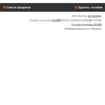
Список форумов
Удалить cookies
Flat Style by
Ian Bradley
Создано на основе
phpBB
® Forum Software © phpBB Limited
Русская поддержка phpBB
Конфиденциальность
|
Правила