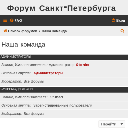
Форум Санкт-Петербурга
FAQ
Вход
П
Список форумов
Наша команда
о
Наша команда
и
с
АДМИНИСТРАТОРЫ
к
Звание, Имя пользователя
Администратор
Stonks
Основная группа
Администраторы
Модератор
Все форумы
СУПЕРМОДЕРАТОРЫ
Звание, Имя пользователя
Stuned
Основная группа
Зарегистрированные пользователи
Модератор
Все форумы
Перейти