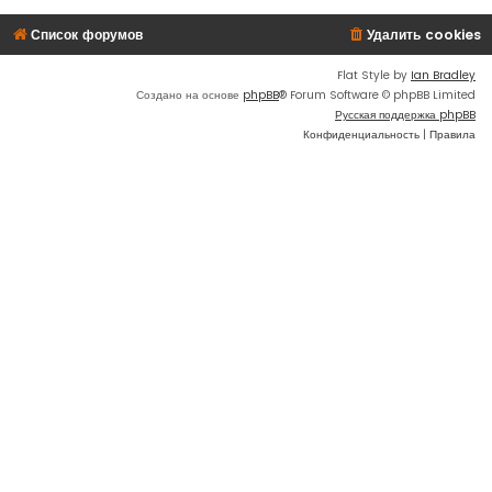
Список форумов
Удалить cookies
Flat Style by
Ian Bradley
Создано на основе
phpBB
® Forum Software © phpBB Limited
Русская поддержка phpBB
Конфиденциальность
|
Правила