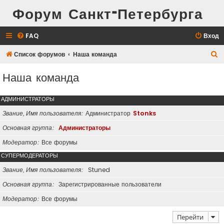
Форум Санкт-Петербурга
FAQ
Вход
П
Список форумов
Наша команда
о
Наша команда
и
с
АДМИНИСТРАТОРЫ
к
Звание, Имя пользователя
Администратор
Stonks
Основная группа
Администраторы
Модератор
Все форумы
СУПЕРМОДЕРАТОРЫ
Звание, Имя пользователя
Stuned
Основная группа
Зарегистрированные пользователи
Модератор
Все форумы
Перейти