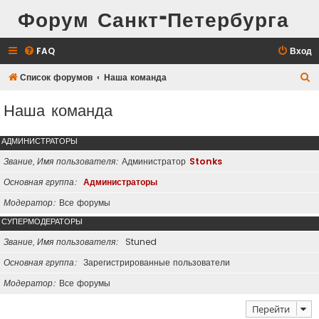
Форум Санкт-Петербурга
FAQ
Вход
П
Список форумов
Наша команда
о
Наша команда
и
с
АДМИНИСТРАТОРЫ
к
Звание, Имя пользователя
Администратор
Stonks
Основная группа
Администраторы
Модератор
Все форумы
СУПЕРМОДЕРАТОРЫ
Звание, Имя пользователя
Stuned
Основная группа
Зарегистрированные пользователи
Модератор
Все форумы
Перейти