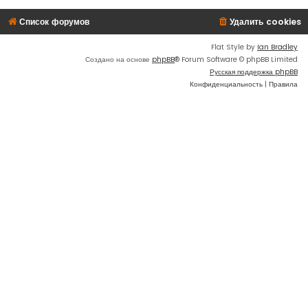
Список форумов
Удалить cookies
Flat Style by
Ian Bradley
Создано на основе
phpBB
® Forum Software © phpBB Limited
Русская поддержка phpBB
Конфиденциальность
|
Правила