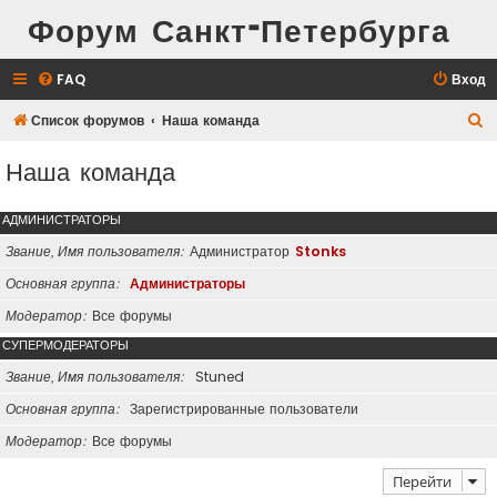
Форум Санкт-Петербурга
FAQ
Вход
П
Список форумов
Наша команда
о
Наша команда
и
с
АДМИНИСТРАТОРЫ
к
Звание, Имя пользователя
Администратор
Stonks
Основная группа
Администраторы
Модератор
Все форумы
СУПЕРМОДЕРАТОРЫ
Звание, Имя пользователя
Stuned
Основная группа
Зарегистрированные пользователи
Модератор
Все форумы
Перейти