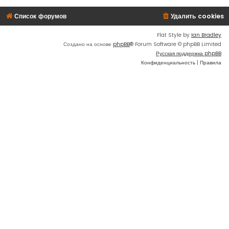
Список форумов
Удалить cookies
Flat Style by
Ian Bradley
Создано на основе
phpBB
® Forum Software © phpBB Limited
Русская поддержка phpBB
Конфиденциальность
|
Правила