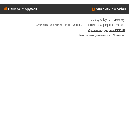
Список форумов
Удалить cookies
Flat Style by
Ian Bradley
Создано на основе
phpBB
® Forum Software © phpBB Limited
Русская поддержка phpBB
Конфиденциальность
|
Правила