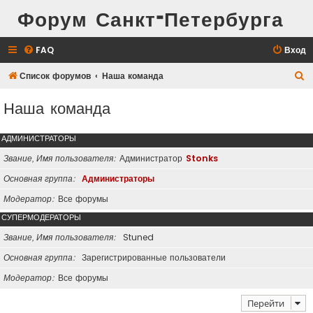
Форум Санкт-Петербурга
FAQ
Вход
П
Список форумов
Наша команда
о
Наша команда
и
с
АДМИНИСТРАТОРЫ
к
Звание, Имя пользователя
Администратор
Stonks
Основная группа
Администраторы
Модератор
Все форумы
СУПЕРМОДЕРАТОРЫ
Звание, Имя пользователя
Stuned
Основная группа
Зарегистрированные пользователи
Модератор
Все форумы
Перейти