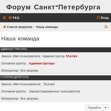
Форум Санкт-Петербурга
FAQ
Вход
П
Список форумов
Наша команда
о
Наша команда
и
с
АДМИНИСТРАТОРЫ
к
Звание, Имя пользователя
Администратор
Stonks
Основная группа
Администраторы
Модератор
Все форумы
СУПЕРМОДЕРАТОРЫ
Звание, Имя пользователя
Stuned
Основная группа
Зарегистрированные пользователи
Модератор
Все форумы
Перейти