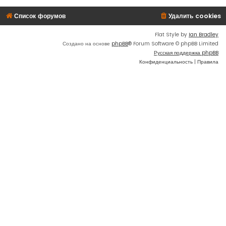
Список форумов
Удалить cookies
Flat Style by
Ian Bradley
Создано на основе
phpBB
® Forum Software © phpBB Limited
Русская поддержка phpBB
Конфиденциальность
|
Правила