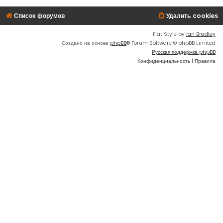
Список форумов
Удалить cookies
Flat Style by
Ian Bradley
Создано на основе
phpBB
® Forum Software © phpBB Limited
Русская поддержка phpBB
Конфиденциальность
|
Правила