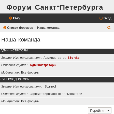
Форум Санкт-Петербурга
FAQ
Вход
П
Список форумов
Наша команда
о
Наша команда
и
с
АДМИНИСТРАТОРЫ
к
Звание, Имя пользователя
Администратор
Stonks
Основная группа
Администраторы
Модератор
Все форумы
СУПЕРМОДЕРАТОРЫ
Звание, Имя пользователя
Stuned
Основная группа
Зарегистрированные пользователи
Модератор
Все форумы
Перейти