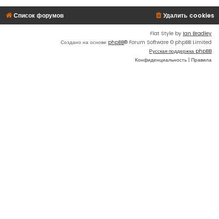
Список форумов
Удалить cookies
Flat Style by
Ian Bradley
Создано на основе
phpBB
® Forum Software © phpBB Limited
Русская поддержка phpBB
Конфиденциальность
|
Правила