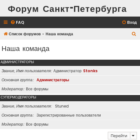
Форум Санкт-Петербурга
FAQ
Вход
П
Список форумов
Наша команда
о
Наша команда
и
с
АДМИНИСТРАТОРЫ
к
Звание, Имя пользователя
Администратор
Stonks
Основная группа
Администраторы
Модератор
Все форумы
СУПЕРМОДЕРАТОРЫ
Звание, Имя пользователя
Stuned
Основная группа
Зарегистрированные пользователи
Модератор
Все форумы
Перейти