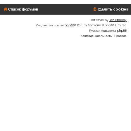
Список форумов
Удалить cookies
Flat Style by
Ian Bradley
Создано на основе
phpBB
® Forum Software © phpBB Limited
Русская поддержка phpBB
Конфиденциальность
|
Правила