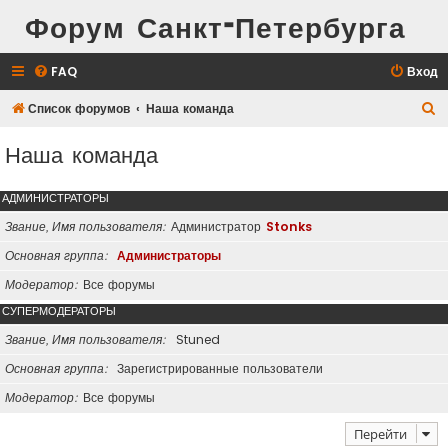
Форум Санкт-Петербурга
FAQ
Вход
П
Список форумов
Наша команда
о
Наша команда
и
с
АДМИНИСТРАТОРЫ
к
Звание, Имя пользователя
Администратор
Stonks
Основная группа
Администраторы
Модератор
Все форумы
СУПЕРМОДЕРАТОРЫ
Звание, Имя пользователя
Stuned
Основная группа
Зарегистрированные пользователи
Модератор
Все форумы
Перейти