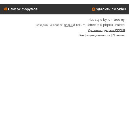
Список форумов
Удалить cookies
Flat Style by
Ian Bradley
Создано на основе
phpBB
® Forum Software © phpBB Limited
Русская поддержка phpBB
Конфиденциальность
|
Правила