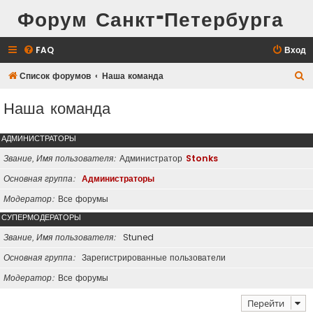
Форум Санкт-Петербурга
FAQ
Вход
П
Список форумов
Наша команда
о
Наша команда
и
с
АДМИНИСТРАТОРЫ
к
Звание, Имя пользователя
Администратор
Stonks
Основная группа
Администраторы
Модератор
Все форумы
СУПЕРМОДЕРАТОРЫ
Звание, Имя пользователя
Stuned
Основная группа
Зарегистрированные пользователи
Модератор
Все форумы
Перейти