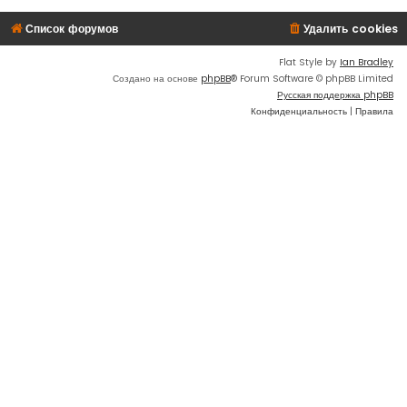
Список форумов
Удалить cookies
Flat Style by
Ian Bradley
Создано на основе
phpBB
® Forum Software © phpBB Limited
Русская поддержка phpBB
Конфиденциальность
|
Правила