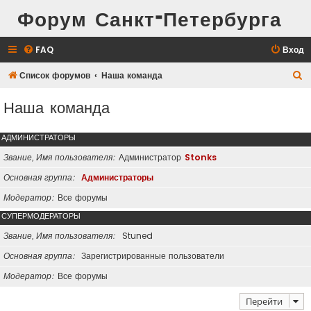
Форум Санкт-Петербурга
FAQ
Вход
П
Список форумов
Наша команда
о
Наша команда
и
с
АДМИНИСТРАТОРЫ
к
Звание, Имя пользователя
Администратор
Stonks
Основная группа
Администраторы
Модератор
Все форумы
СУПЕРМОДЕРАТОРЫ
Звание, Имя пользователя
Stuned
Основная группа
Зарегистрированные пользователи
Модератор
Все форумы
Перейти