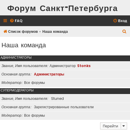
Форум Санкт-Петербурга
FAQ
Вход
П
Список форумов
Наша команда
о
Наша команда
и
с
АДМИНИСТРАТОРЫ
к
Звание, Имя пользователя
Администратор
Stonks
Основная группа
Администраторы
Модератор
Все форумы
СУПЕРМОДЕРАТОРЫ
Звание, Имя пользователя
Stuned
Основная группа
Зарегистрированные пользователи
Модератор
Все форумы
Перейти