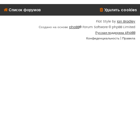
Список форумов
Удалить cookies
Flat Style by
Ian Bradley
Создано на основе
phpBB
® Forum Software © phpBB Limited
Русская поддержка phpBB
Конфиденциальность
|
Правила