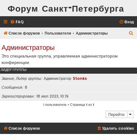
Форум Санкт-Петербурга
FAQ
Вход
П
Список форумов
Пользователи
Администраторы
о
Администраторы
и
Это специальная группа, управляемая администратором
с
конференции.
к
ЛИДЕР ГРУППЫ
Звание, Лидер группы
Администратор
Stonks
Сообщения
8
Зарегистрирован
18 июл 2023, 10:19
1 пользователь • Страница
1
из
1
Перейти
Список форумов
Удалить cookies