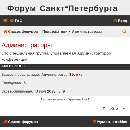
Форум Санкт-Петербурга
FAQ
Вход
П
Список форумов
Пользователи
Администраторы
о
Администраторы
и
Это специальная группа, управляемая администратором
с
конференции.
к
ЛИДЕР ГРУППЫ
Звание, Лидер группы
Администратор
Stonks
Сообщения
8
Зарегистрирован
18 июл 2023, 10:19
1 пользователь • Страница
1
из
1
Перейти
Список форумов
Удалить cookies