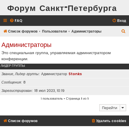
Форум Санкт-Петербурга
FAQ
Вход
П
Список форумов
Пользователи
Администраторы
о
Администраторы
и
Это специальная группа, управляемая администратором
с
конференции.
к
ЛИДЕР ГРУППЫ
Звание, Лидер группы
Администратор
Stonks
Сообщения
8
Зарегистрирован
18 июл 2023, 10:19
1 пользователь • Страница
1
из
1
Перейти
Список форумов
Удалить cookies