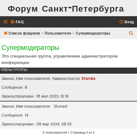
Форум Санкт-Петербурга
FAQ
Вход
П
Список форумов
Пользователи
Супермодераторы
о
Супермодераторы
и
Это специальная группа, управляемая администратором
с
конференции.
к
ЧЛЕНЫ ГРУППЫ
Звание, Имя пользователя
Администратор
Stonks
Сообщения
8
Зарегистрирован
18 июл 2023, 10:19
Звание, Имя пользователя
Stuned
Сообщения
14
Зарегистрирован
08 мар 2024, 08:33
2 пользователя • Страница
1
из
1