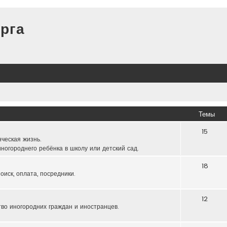
рга
Темы
15
нческая жизнь.
ногороднего ребёнка в школу или детский сад.
18
оиск, оплата, посредники.
12
тво иногородних граждан и иностранцев.