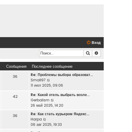
Вход
Поиск
Расширенный по
Сообщения
Последнее сообщение
Re: Проблемы выбора образоват…
36
П
Small97
е
11 июл 2025, 09:06
р
Re: Какой отель выбрать возле…
е
42
П
Gerbalism
й
е
26 май 2025, 14:20
т
р
и
Re: Как стать курьером Яндекс…
36
е
к
П
Harpa
й
п
е
06 авг 2025, 19:33
т
о
р
и