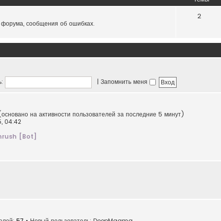
2
 форума, сообщения об ошибках.
:
|
Запомнить меня
(основано на активности пользователей за последние 5 минут)
5, 04:42
rush [Bot]
телей:
57
• Новый пользователь:
DeepMagma