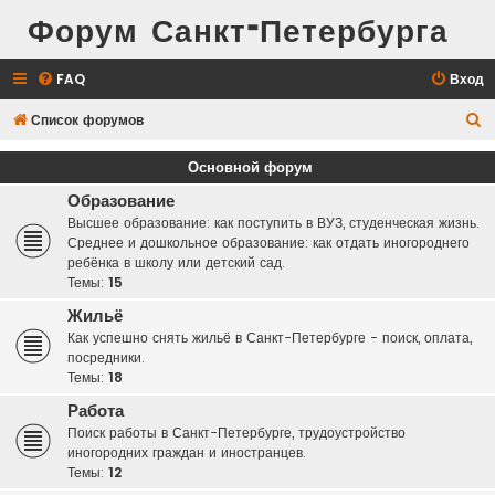
Форум Санкт-Петербурга
FAQ
Вход
П
Список форумов
о
Основной форум
и
Образование
с
Высшее образование: как поступить в ВУЗ, студенческая жизнь.
к
Среднее и дошкольное образование: как отдать иногороднего
ребёнка в школу или детский сад.
Темы:
15
Жильё
Как успешно снять жильё в Санкт-Петербурге - поиск, оплата,
посредники.
Темы:
18
Работа
Поиск работы в Санкт-Петербурге, трудоустройство
иногородних граждан и иностранцев.
Темы:
12