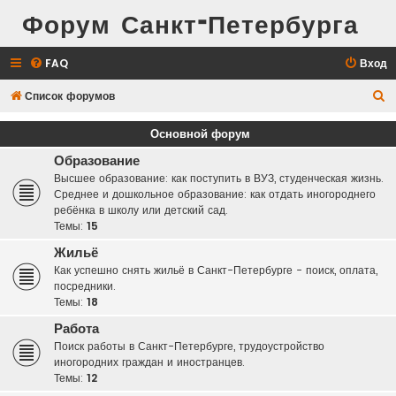
Форум Санкт-Петербурга
FAQ
Вход
П
Список форумов
о
Основной форум
и
Образование
с
Высшее образование: как поступить в ВУЗ, студенческая жизнь.
к
Среднее и дошкольное образование: как отдать иногороднего
ребёнка в школу или детский сад.
Темы:
15
Жильё
Как успешно снять жильё в Санкт-Петербурге - поиск, оплата,
посредники.
Темы:
18
Работа
Поиск работы в Санкт-Петербурге, трудоустройство
иногородних граждан и иностранцев.
Темы:
12