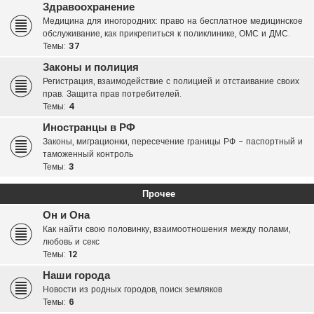
Здравоохранение
Медицина для иногородних: право на бесплатное медицинское
обслуживание, как прикрепиться к поликлинике, ОМС и ДМС.
Темы:
37
Законы и полиция
Регистрация, взаимодействие с полицией и отстаивание своих
прав. Защита прав потребителей.
Темы:
4
Иностранцы в РФ
Законы, миграционки, пересечение границы РФ - паспортный и
таможенный контроль
Темы:
3
Прочее
Он и Она
Как найти свою половинку, взаимоотношения между полами,
любовь и секс
Темы:
12
Наши города
Новости из родных городов, поиск земляков
Темы:
6