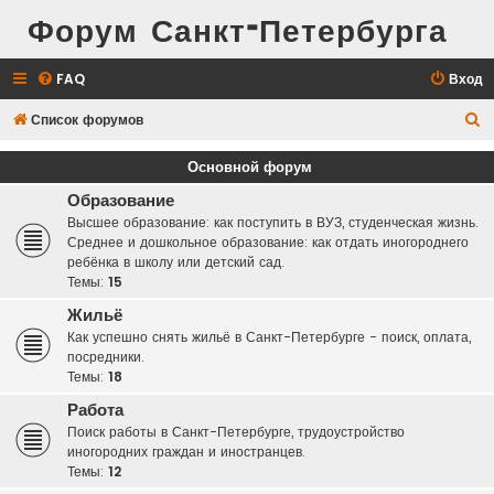
Форум Санкт-Петербурга
FAQ
Вход
П
Список форумов
о
Основной форум
и
Образование
с
Высшее образование: как поступить в ВУЗ, студенческая жизнь.
к
Среднее и дошкольное образование: как отдать иногороднего
ребёнка в школу или детский сад.
Темы:
15
Жильё
Как успешно снять жильё в Санкт-Петербурге - поиск, оплата,
посредники.
Темы:
18
Работа
Поиск работы в Санкт-Петербурге, трудоустройство
иногородних граждан и иностранцев.
Темы:
12