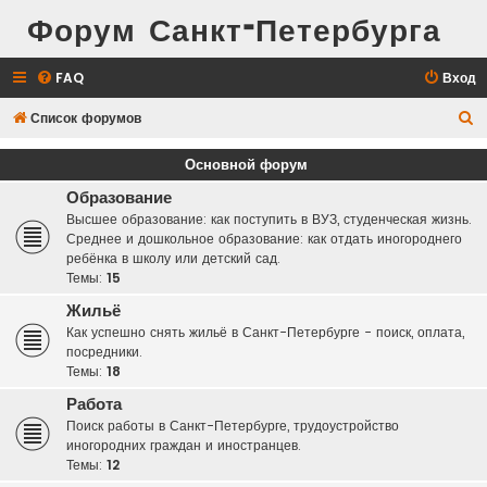
Форум Санкт-Петербурга
FAQ
Вход
П
Список форумов
о
Основной форум
и
Образование
с
Высшее образование: как поступить в ВУЗ, студенческая жизнь.
к
Среднее и дошкольное образование: как отдать иногороднего
ребёнка в школу или детский сад.
Темы:
15
Жильё
Как успешно снять жильё в Санкт-Петербурге - поиск, оплата,
посредники.
Темы:
18
Работа
Поиск работы в Санкт-Петербурге, трудоустройство
иногородних граждан и иностранцев.
Темы:
12