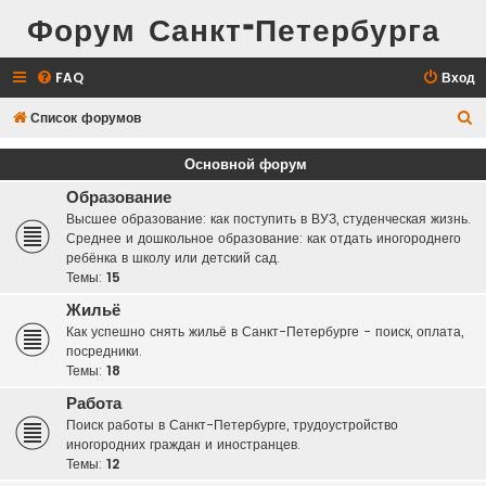
Форум Санкт-Петербурга
FAQ
Вход
П
Список форумов
о
Основной форум
и
Образование
с
Высшее образование: как поступить в ВУЗ, студенческая жизнь.
к
Среднее и дошкольное образование: как отдать иногороднего
ребёнка в школу или детский сад.
Темы:
15
Жильё
Как успешно снять жильё в Санкт-Петербурге - поиск, оплата,
посредники.
Темы:
18
Работа
Поиск работы в Санкт-Петербурге, трудоустройство
иногородних граждан и иностранцев.
Темы:
12