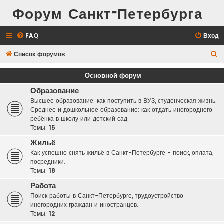
Форум Санкт-Петербурга
FAQ
Вход
П
Список форумов
о
Основной форум
и
Образование
с
Высшее образование: как поступить в ВУЗ, студенческая жизнь.
к
Среднее и дошкольное образование: как отдать иногороднего
ребёнка в школу или детский сад.
Темы:
15
Жильё
Как успешно снять жильё в Санкт-Петербурге - поиск, оплата,
посредники.
Темы:
18
Работа
Поиск работы в Санкт-Петербурге, трудоустройство
иногородних граждан и иностранцев.
Темы:
12