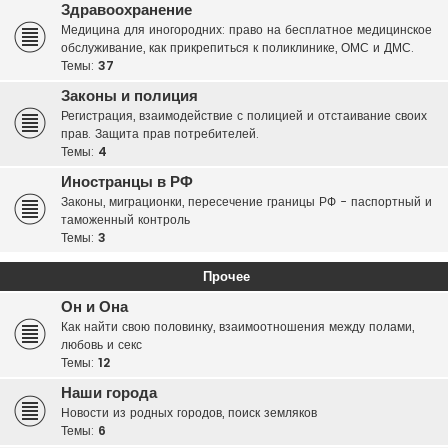
Здравоохранение
Медицина для иногородних: право на бесплатное медицинское
обслуживание, как прикрепиться к поликлинике, ОМС и ДМС.
Темы:
37
Законы и полиция
Регистрация, взаимодействие с полицией и отстаивание своих
прав. Защита прав потребителей.
Темы:
4
Иностранцы в РФ
Законы, миграционки, пересечение границы РФ - паспортный и
таможенный контроль
Темы:
3
Прочее
Он и Она
Как найти свою половинку, взаимоотношения между полами,
любовь и секс
Темы:
12
Наши города
Новости из родных городов, поиск земляков
Темы:
6