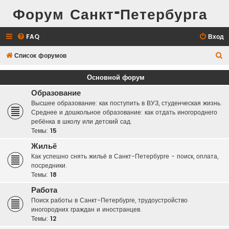
Форум Санкт-Петербурга
FAQ
Вход
П
Список форумов
о
Основной форум
и
Образование
с
Высшее образование: как поступить в ВУЗ, студенческая жизнь.
к
Среднее и дошкольное образование: как отдать иногороднего
ребёнка в школу или детский сад.
Темы:
15
Жильё
Как успешно снять жильё в Санкт-Петербурге - поиск, оплата,
посредники.
Темы:
18
Работа
Поиск работы в Санкт-Петербурге, трудоустройство
иногородних граждан и иностранцев.
Темы:
12