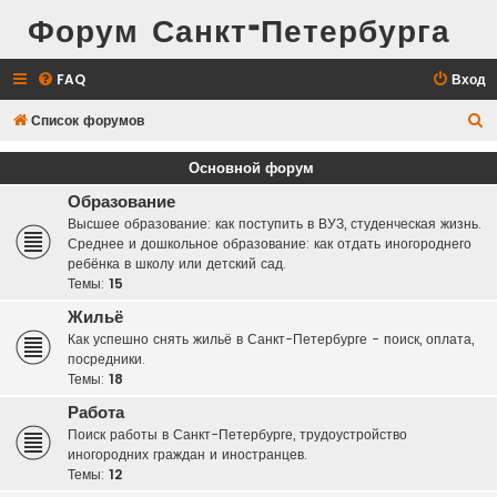
Форум Санкт-Петербурга
FAQ
Вход
П
Список форумов
о
Основной форум
и
Образование
с
Высшее образование: как поступить в ВУЗ, студенческая жизнь.
к
Среднее и дошкольное образование: как отдать иногороднего
ребёнка в школу или детский сад.
Темы:
15
Жильё
Как успешно снять жильё в Санкт-Петербурге - поиск, оплата,
посредники.
Темы:
18
Работа
Поиск работы в Санкт-Петербурге, трудоустройство
иногородних граждан и иностранцев.
Темы:
12