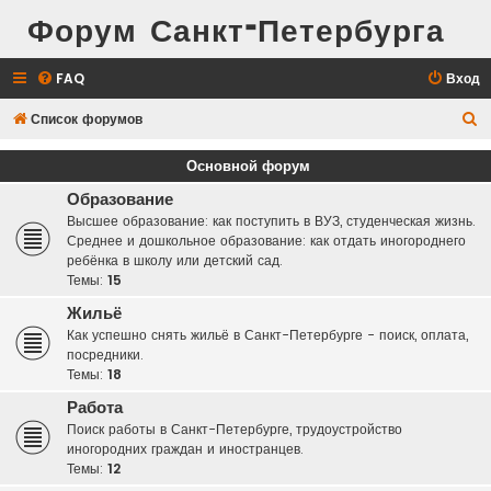
Форум Санкт-Петербурга
FAQ
Вход
П
Список форумов
о
Основной форум
и
Образование
с
Высшее образование: как поступить в ВУЗ, студенческая жизнь.
к
Среднее и дошкольное образование: как отдать иногороднего
ребёнка в школу или детский сад.
Темы:
15
Жильё
Как успешно снять жильё в Санкт-Петербурге - поиск, оплата,
посредники.
Темы:
18
Работа
Поиск работы в Санкт-Петербурге, трудоустройство
иногородних граждан и иностранцев.
Темы:
12