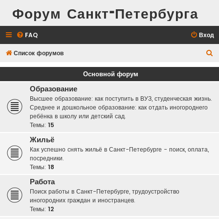
Форум Санкт-Петербурга
FAQ
Вход
П
Список форумов
о
Основной форум
и
Образование
с
Высшее образование: как поступить в ВУЗ, студенческая жизнь.
к
Среднее и дошкольное образование: как отдать иногороднего
ребёнка в школу или детский сад.
Темы:
15
Жильё
Как успешно снять жильё в Санкт-Петербурге - поиск, оплата,
посредники.
Темы:
18
Работа
Поиск работы в Санкт-Петербурге, трудоустройство
иногородних граждан и иностранцев.
Темы:
12