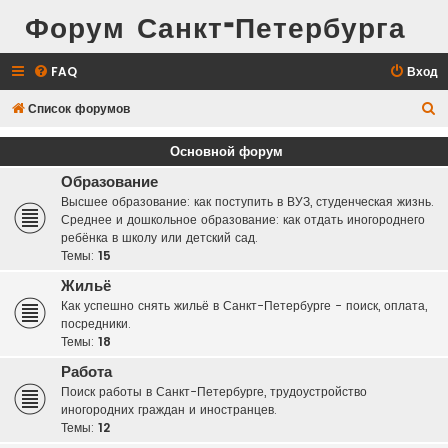
Форум Санкт-Петербурга
FAQ
Вход
П
Список форумов
о
Основной форум
и
Образование
с
Высшее образование: как поступить в ВУЗ, студенческая жизнь.
к
Среднее и дошкольное образование: как отдать иногороднего
ребёнка в школу или детский сад.
Темы:
15
Жильё
Как успешно снять жильё в Санкт-Петербурге - поиск, оплата,
посредники.
Темы:
18
Работа
Поиск работы в Санкт-Петербурге, трудоустройство
иногородних граждан и иностранцев.
Темы:
12