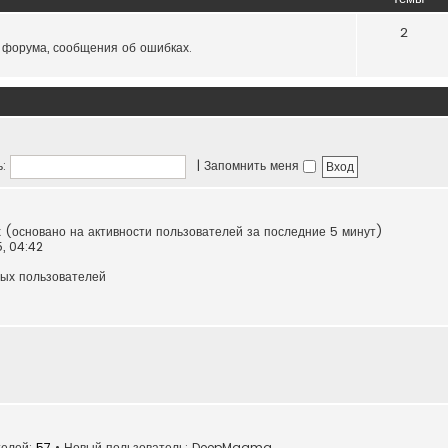
2
 форума, сообщения об ошибках.
:
|
Запомнить меня
х (основано на активности пользователей за последние 5 минут)
5, 04:42
ных пользователей
телей:
57
• Новый пользователь:
DeepMagma