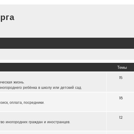
рга
Темы
15
нческая жизнь.
ногороднего ребёнка в школу или детский сад.
18
оиск, оплата, посредники.
12
тво иногородних граждан и иностранцев.