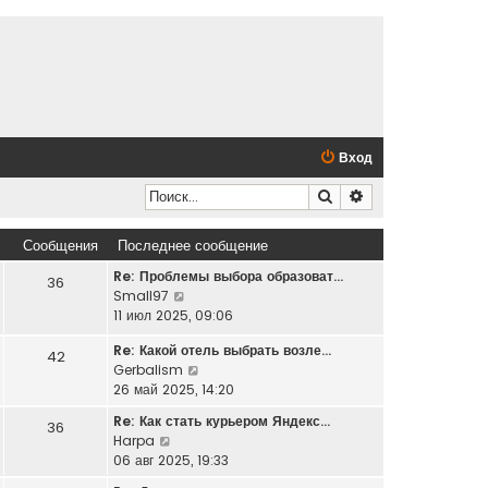
Вход
Поиск
Расширенный по
Сообщения
Последнее сообщение
Re: Проблемы выбора образоват…
36
П
Small97
е
11 июл 2025, 09:06
р
Re: Какой отель выбрать возле…
е
42
П
Gerbalism
й
е
26 май 2025, 14:20
т
р
и
Re: Как стать курьером Яндекс…
36
е
к
П
Harpa
й
п
е
06 авг 2025, 19:33
т
о
р
и