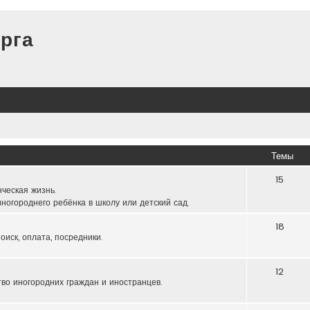
рга
Темы
15
нческая жизнь.
ногороднего ребёнка в школу или детский сад.
18
оиск, оплата, посредники.
12
тво иногородних граждан и иностранцев.