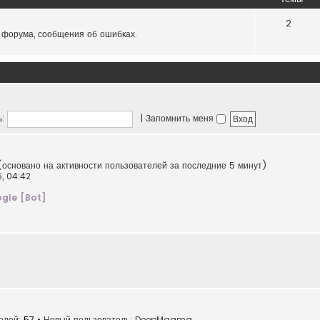
2
 форума, сообщения об ошибках.
:
|
Запомнить меня
(основано на активности пользователей за последние 5 минут)
5, 04:42
gle [Bot]
телей:
57
• Новый пользователь:
DeepMagma