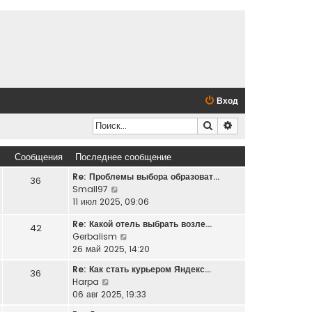
Вход
Поиск
Расширенный по
Сообщения
Последнее сообщение
Re: Проблемы выбора образоват…
36
П
Small97
е
11 июл 2025, 09:06
р
Re: Какой отель выбрать возле…
е
42
П
Gerbalism
й
е
26 май 2025, 14:20
т
р
и
Re: Как стать курьером Яндекс…
36
е
к
П
Harpa
й
п
е
06 авг 2025, 19:33
т
о
р
и