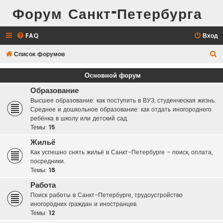
Форум Санкт-Петербурга
FAQ
Вход
П
Список форумов
о
Основной форум
и
Образование
с
Высшее образование: как поступить в ВУЗ, студенческая жизнь.
к
Среднее и дошкольное образование: как отдать иногороднего
ребёнка в школу или детский сад.
Темы:
15
Жильё
Как успешно снять жильё в Санкт-Петербурге - поиск, оплата,
посредники.
Темы:
18
Работа
Поиск работы в Санкт-Петербурге, трудоустройство
иногородних граждан и иностранцев.
Темы:
12