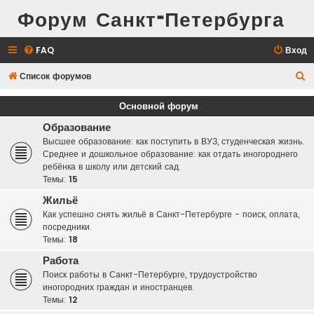
Форум Санкт-Петербурга
FAQ
Вход
П
Список форумов
о
Основной форум
и
Образование
с
Высшее образование: как поступить в ВУЗ, студенческая жизнь.
к
Среднее и дошкольное образование: как отдать иногороднего
ребёнка в школу или детский сад.
Темы:
15
Жильё
Как успешно снять жильё в Санкт-Петербурге - поиск, оплата,
посредники.
Темы:
18
Работа
Поиск работы в Санкт-Петербурге, трудоустройство
иногородних граждан и иностранцев.
Темы:
12