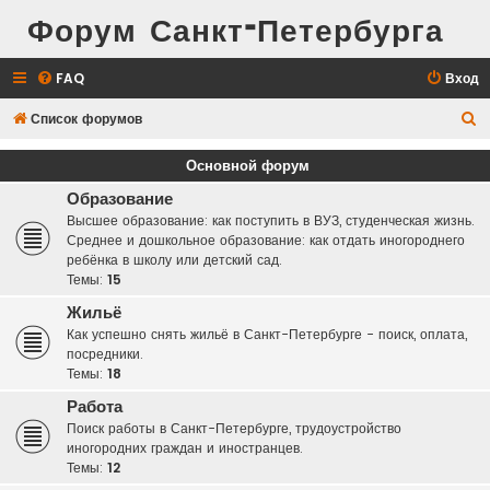
Форум Санкт-Петербурга
FAQ
Вход
П
Список форумов
о
Основной форум
и
Образование
с
Высшее образование: как поступить в ВУЗ, студенческая жизнь.
к
Среднее и дошкольное образование: как отдать иногороднего
ребёнка в школу или детский сад.
Темы:
15
Жильё
Как успешно снять жильё в Санкт-Петербурге - поиск, оплата,
посредники.
Темы:
18
Работа
Поиск работы в Санкт-Петербурге, трудоустройство
иногородних граждан и иностранцев.
Темы:
12