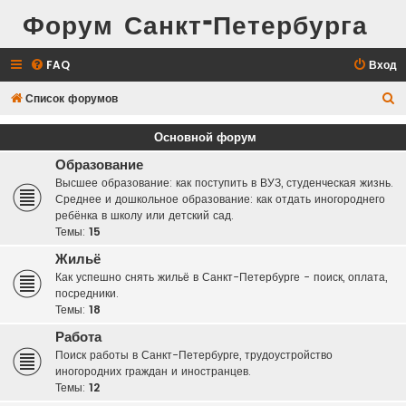
Форум Санкт-Петербурга
FAQ
Вход
П
Список форумов
о
Основной форум
и
Образование
с
Высшее образование: как поступить в ВУЗ, студенческая жизнь.
к
Среднее и дошкольное образование: как отдать иногороднего
ребёнка в школу или детский сад.
Темы:
15
Жильё
Как успешно снять жильё в Санкт-Петербурге - поиск, оплата,
посредники.
Темы:
18
Работа
Поиск работы в Санкт-Петербурге, трудоустройство
иногородних граждан и иностранцев.
Темы:
12