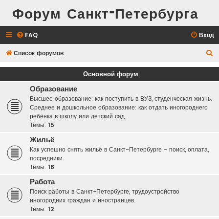
Форум Санкт-Петербурга
FAQ
Вход
П
Список форумов
о
Основной форум
и
Образование
с
Высшее образование: как поступить в ВУЗ, студенческая жизнь.
к
Среднее и дошкольное образование: как отдать иногороднего
ребёнка в школу или детский сад.
Темы:
15
Жильё
Как успешно снять жильё в Санкт-Петербурге - поиск, оплата,
посредники.
Темы:
18
Работа
Поиск работы в Санкт-Петербурге, трудоустройство
иногородних граждан и иностранцев.
Темы:
12