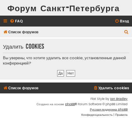
Форум Санкт-Петербурга
FAQ
Вход
П
Список форумов
о
Удалить cookies
и
с
Вы уверены, что хотите удалить все cookie, установленные данной
к
конференцией?
Список форумов
Удалить cookies
Flat Style by
Ian Bradley
Создано на основе
phpBB
® Forum Software © phpBB Limited
Русская поддержка phpBB
Конфиденциальность
|
Правила