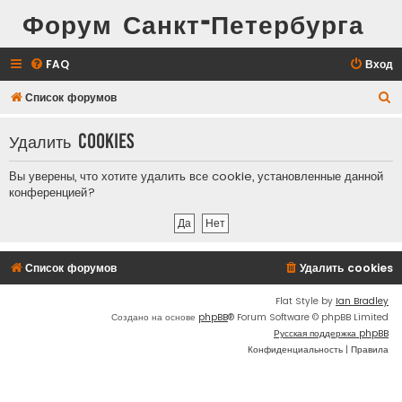
Форум Санкт-Петербурга
FAQ
Вход
П
Список форумов
о
Удалить cookies
и
с
Вы уверены, что хотите удалить все cookie, установленные данной
к
конференцией?
Список форумов
Удалить cookies
Flat Style by
Ian Bradley
Создано на основе
phpBB
® Forum Software © phpBB Limited
Русская поддержка phpBB
Конфиденциальность
|
Правила