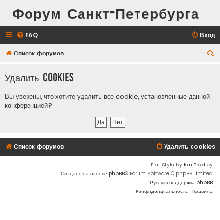
Форум Санкт-Петербурга
FAQ
Вход
П
Список форумов
о
Удалить cookies
и
с
Вы уверены, что хотите удалить все cookie, установленные данной
к
конференцией?
Список форумов
Удалить cookies
Flat Style by
Ian Bradley
Создано на основе
phpBB
® Forum Software © phpBB Limited
Русская поддержка phpBB
Конфиденциальность
|
Правила