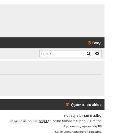
Вход
Поиск
Расширенный по
Удалить cookies
Flat Style by
Ian Bradley
Создано на основе
phpBB
® Forum Software © phpBB Limited
Русская поддержка phpBB
Конфиденциальность
|
Правила