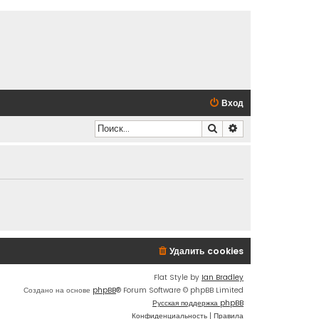
Вход
Поиск
Расширенный по
Удалить cookies
Flat Style by
Ian Bradley
Создано на основе
phpBB
® Forum Software © phpBB Limited
Русская поддержка phpBB
Конфиденциальность
|
Правила