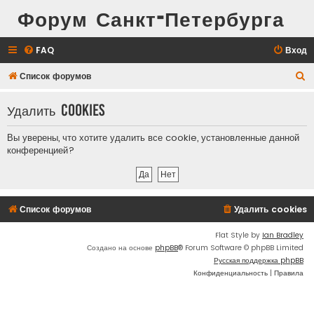
Форум Санкт-Петербурга
FAQ
Вход
П
Список форумов
о
Удалить cookies
и
с
Вы уверены, что хотите удалить все cookie, установленные данной
к
конференцией?
Список форумов
Удалить cookies
Flat Style by
Ian Bradley
Создано на основе
phpBB
® Forum Software © phpBB Limited
Русская поддержка phpBB
Конфиденциальность
|
Правила