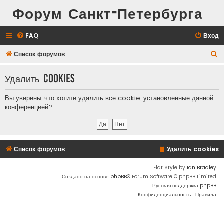
Форум Санкт-Петербурга
FAQ
Вход
П
Список форумов
о
Удалить cookies
и
с
Вы уверены, что хотите удалить все cookie, установленные данной
к
конференцией?
Список форумов
Удалить cookies
Flat Style by
Ian Bradley
Создано на основе
phpBB
® Forum Software © phpBB Limited
Русская поддержка phpBB
Конфиденциальность
|
Правила