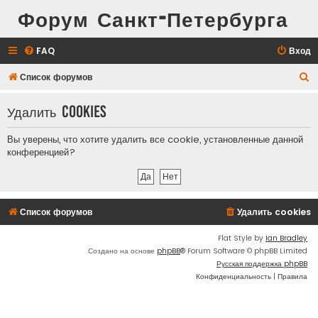
Форум Санкт-Петербурга
FAQ
Вход
П
Список форумов
о
Удалить cookies
и
с
Вы уверены, что хотите удалить все cookie, установленные данной
к
конференцией?
Список форумов
Удалить cookies
Flat Style by
Ian Bradley
Создано на основе
phpBB
® Forum Software © phpBB Limited
Русская поддержка phpBB
Конфиденциальность
|
Правила