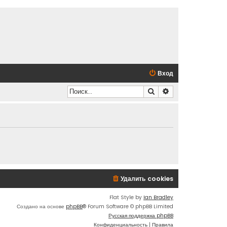
Вход
Поиск
Расширенный по
Удалить cookies
Flat Style by
Ian Bradley
Создано на основе
phpBB
® Forum Software © phpBB Limited
Русская поддержка phpBB
Конфиденциальность
|
Правила