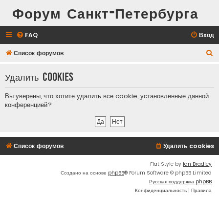
Форум Санкт-Петербурга
FAQ
Вход
П
Список форумов
о
Удалить cookies
и
с
Вы уверены, что хотите удалить все cookie, установленные данной
к
конференцией?
Список форумов
Удалить cookies
Flat Style by
Ian Bradley
Создано на основе
phpBB
® Forum Software © phpBB Limited
Русская поддержка phpBB
Конфиденциальность
|
Правила