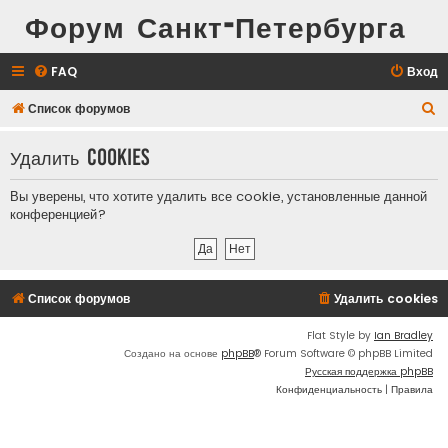
Форум Санкт-Петербурга
FAQ
Вход
П
Список форумов
о
Удалить cookies
и
с
Вы уверены, что хотите удалить все cookie, установленные данной
к
конференцией?
Список форумов
Удалить cookies
Flat Style by
Ian Bradley
Создано на основе
phpBB
® Forum Software © phpBB Limited
Русская поддержка phpBB
Конфиденциальность
|
Правила